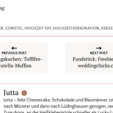
ag:
ER
,
GÜNSTIG
,
HOCHZEIT DIY
,
HOCHZEITSDEKORATION
,
KERZ
PREVIOUS POST
NEXT POST
gskuchen: Toffifee-
Fundstück: Freebi
utella-Muffins
weddingchicks.
Jutta
Jutta – liebt Cheesecake, Schokolade und Blaumänner, is
nach Münster und dann nach Lüdinghausen gezogen, verm
Zure drops, an der Heißklebepistole schneller als Lucky L