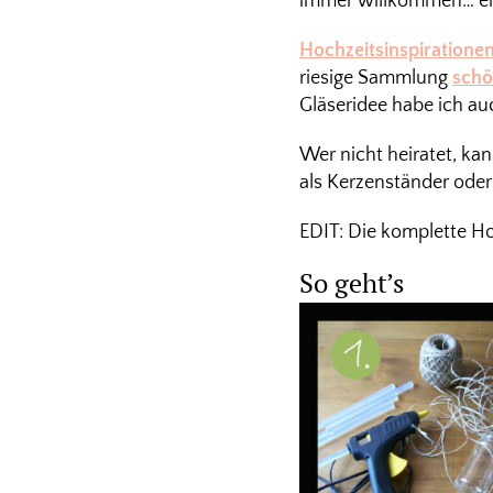
immer willkommen… ei
Hochzeitsinspiratione
riesige Sammlung
schö
Gläseridee habe ich au
Wer nicht heiratet, ka
als Kerzenständer ode
EDIT: Die komplette Ho
So geht’s