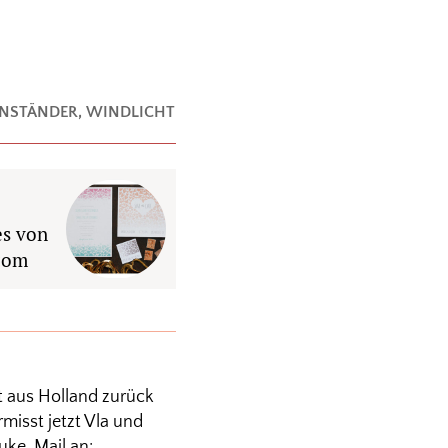
ENSTÄNDER
,
WINDLICHT
es von
com
t aus Holland zurück
isst jetzt Vla und
uke. Mail an: