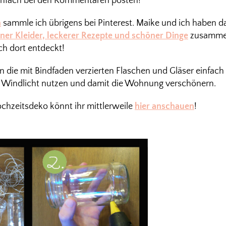
nfach bei den Kommentaren posten!
n
sammle ich übrigens bei Pinterest. Maike und ich haben 
ner Kleider, leckerer Rezepte und schöner Dinge
zusammen
ch dort entdeckt!
nn die mit Bindfaden verzierten Flaschen und Gläser einfac
r Windlicht nutzen und damit die Wohnung verschönern.
chzeitsdeko könnt ihr mittlerweile
hier anschauen
!