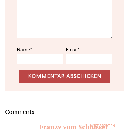
Name*
Email*
Comments
Franzy vom Schlüssel
ANTWORTEN