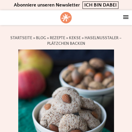
Skip
Skip
Skip
Abonniere unseren Newsletter
ICH BIN DABEI
to
to
to
primary
main
footer
navigation
content
STARTSEITE
»
BLOG
»
REZEPTE
»
KEKSE
»
HASELNUSSTALER –
PLÄTZCHEN BACKEN