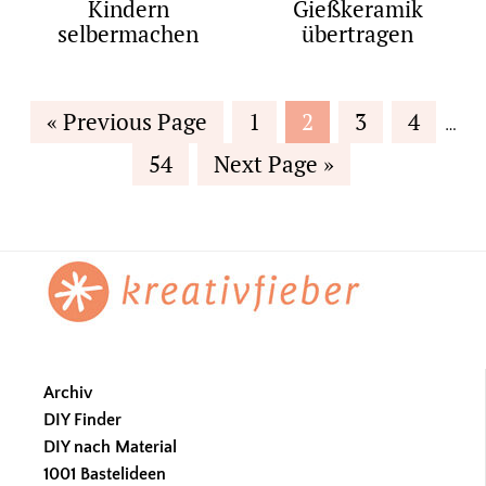
Kindern
Gießkeramik
selbermachen
übertragen
Inter
Go
Page
Page
Page
Page
«
Previous Page
1
2
3
4
…
page
to
Page
Go
54
Next Page »
omit
to
Footer
Archiv
DIY Finder
DIY nach Material
1001 Bastelideen