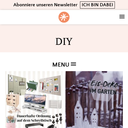
Skip
Skip
Skip
Abonniere unseren Newsletter
ICH BIN DABEI
to
to
to
primary
main
footer
navigation
content
DIY
MENU