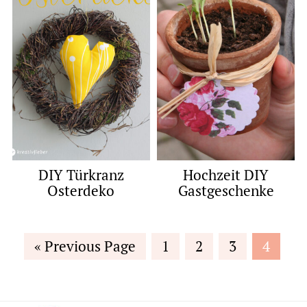
DIY Türkranz
Hochzeit DIY
Osterdeko
Gastgeschenke
Go
Page
Page
Page
Page
«
Previous Page
1
2
3
4
to