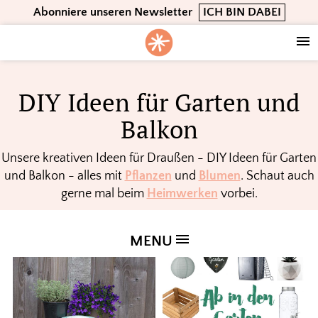
Skip
Skip
Skip
Abonniere unseren Newsletter
ICH BIN DABEI
to
to
to
primary
main
footer
navigation
content
DIY Ideen für Garten und
Balkon
Unsere kreativen Ideen für Draußen - DIY Ideen für Garten
und Balkon - alles mit
Pflanzen
und
Blumen
. Schaut auch
gerne mal beim
Heimwerken
vorbei.
MENU