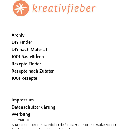
Footer
Archiv
DIY Finder
DIY nach Material
1001 Bastelideen
Rezepte Finder
Rezepte nach Zutaten
1001 Rezepte
Impressum
Datenschutzerklärung
Werbung
COPYRIGHT
© Bilder und Texte: kreativfieber.de / Jutta Handrup und Maike Hedder.