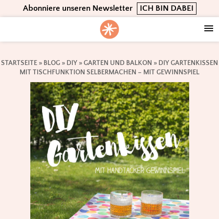
Skip
Skip
Skip
Abonniere unseren Newsletter
ICH BIN DABEI
to
to
to
primary
main
footer
navigation
content
STARTSEITE
»
BLOG
»
DIY
»
GARTEN UND BALKON
»
DIY GARTENKISSEN
MIT TISCHFUNKTION SELBERMACHEN – MIT GEWINNSPIEL