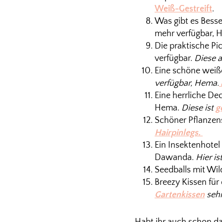
Weiß-Gestreift
.
Was gibt es Besse
mehr verfügbar, 
Die praktische Pi
verfügbar.
Diese 
Eine schöne weiße
verfügbar, Hema.
Eine herrliche De
Hema.
Diese ist
g
Schöner Pflanzens
Hairpinlegs.
Ein Insektenhotel
Dawanda.
Hier is
Seedballs mit Wil
Breezy Kissen für
Gartenkissen
sehr