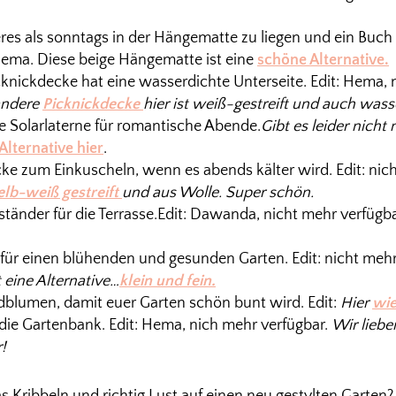
res als sonntags in der Hängematte zu liegen und ein Buch z
Hema. Diese beige Hängematte ist eine
schöne Alternative.
cknickdecke hat eine wasserdichte Unterseite. Edit: Hema, 
andere
Picknickdecke
hier ist weiß-gestreift und auch wass
 Solarlaterne für romantische Abende.
Gibt es leider nicht 
Alternative hier
.
cke zum Einkuscheln, wenn es abends kälter wird. Edit: nic
elb-weiß gestreift
und aus Wolle. Super schön.
tänder für die Terrasse.Edit: Dawanda, nicht mehr verfügb
 für einen blühenden und gesunden Garten. Edit: nicht mehr
t eine Alternative…
klein und fein.
dblumen, damit euer Garten schön bunt wird. Edit:
Hier
wie
 die Gartenbank. Edit: Hema, nich mehr verfügbar.
Wir liebe
!