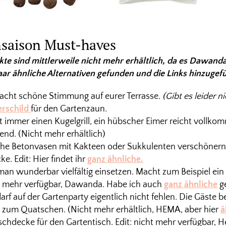
saison Must-haves
kte sind mittlerweile nicht mehr erhältlich, da es Dawanda
ar ähnliche Alternativen gefunden und die Links hinzugef
acht schöne Stimmung auf eurer Terrasse.
(Gibt es leider 
erschild
für den Gartenzaun.
 immer einen Kugelgrill, ein hübscher Eimer reicht vollko
end. (Nicht mehr erhältlich)
che Betonvasen mit Kakteen oder Sukkulenten verschönern 
e. Edit: Hier findet ihr
ganz ähnliche.
an wunderbar vielfältig einsetzen. Macht zum Beispiel ein
ht mehr verfügbar, Dawanda. Habe ich auch
ganz ähnliche
g
arf auf der Gartenparty eigentlich nicht fehlen. Die Gäste b
t zum Quatschen. (Nicht mehr erhältlich, HEMA, aber hier
ä
chdecke für den Gartentisch. Edit: nicht mehr verfügbar, H