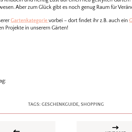
 Kribbeln und richtig Lust auf einen neu gestylten Garten?
gewesen. Aber zum Glück gibt es noch genug Raum für Verän
serer
Gartenkategorie
vorbei – dort findet ihr z.B. auch ein
G
en Projekte in unserern Gärten!
ag:
TAGS:
GESCHENKGUIDE
,
SHOPPING