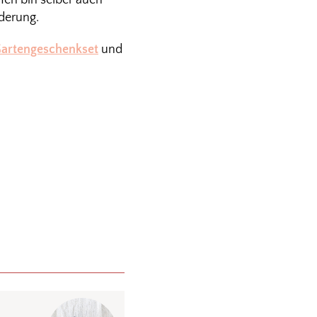
 Ich bin selber auch
derung.
artengeschenkset
und