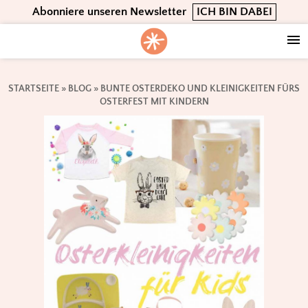
Skip
Skip
Skip
Abonniere unseren Newsletter
ICH BIN DABEI
to
to
to
primary
main
footer
navigation
content
STARTSEITE
»
BLOG
»
BUNTE OSTERDEKO UND KLEINIGKEITEN FÜRS
OSTERFEST MIT KINDERN