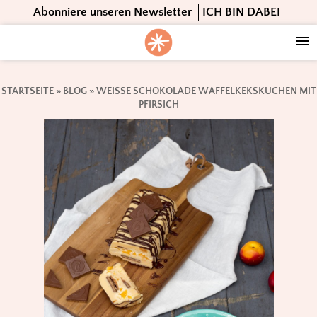
Skip
Skip
Skip
Abonniere unseren Newsletter
ICH BIN DABEI
to
to
to
primary
main
footer
navigation
content
STARTSEITE
»
BLOG
»
WEISSE SCHOKOLADE WAFFELKEKSKUCHEN MIT P
FIRSICH