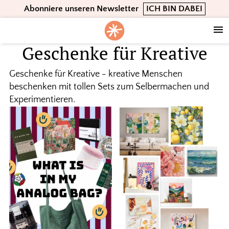
Skip
Skip
Skip
Abonniere unseren Newsletter
ICH BIN DABEI
to
to
to
primary
main
footer
navigation
content
Geschenke für Kreative
Geschenke für Kreative - kreative Menschen
beschenken mit tollen Sets zum Selbermachen und
Experimentieren.