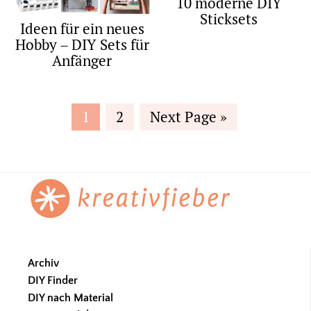
10 moderne DIY
Sticksets
Ideen für ein neues
Hobby – DIY Sets für
Anfänger
Page
Page
Go
1
2
Next Page »
to
Footer
Archiv
DIY Finder
DIY nach Material