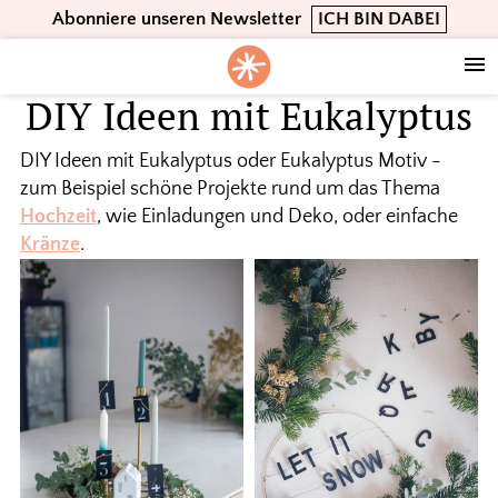
Skip
Skip
Skip
Abonniere unseren Newsletter
ICH BIN DABEI
to
to
to
primary
main
footer
navigation
content
DIY Ideen mit Eukalyptus
DIY Ideen mit Eukalyptus oder Eukalyptus Motiv -
zum Beispiel schöne Projekte rund um das Thema
Hochzeit
, wie Einladungen und Deko, oder einfache
Kränze
.