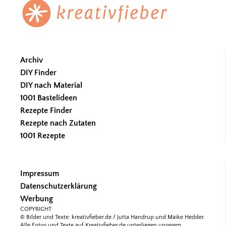
Footer
Archiv
DIY Finder
DIY nach Material
1001 Bastelideen
Rezepte Finder
Rezepte nach Zutaten
1001 Rezepte
Impressum
Datenschutzerklärung
Werbung
COPYRIGHT
© Bilder und Texte: kreativfieber.de / Jutta Handrup und Maike Hedder.
Alle Fotos und Texte auf Kreativfieber.de unterliegen unserem