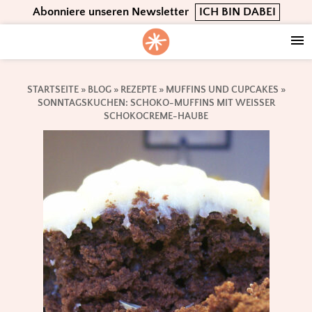
Skip
Skip
Skip
Abonniere unseren Newsletter
ICH BIN DABEI
to
to
to
primary
main
footer
navigation
content
STARTSEITE
»
BLOG
»
REZEPTE
»
MUFFINS UND CUPCAKES
»
SONNTAGSKUCHEN: SCHOKO-MUFFINS MIT WEISSER S
CHOKOCREME-HAUBE