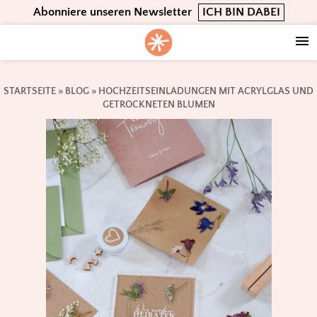
Skip
Skip
Skip
Abonniere unseren Newsletter
ICH BIN DABEI
to
to
to
primary
main
footer
navigation
content
STARTSEITE
»
BLOG
»
HOCHZEITSEINLADUNGEN MIT ACRYLGLAS UND
GETROCKNETEN BLUMEN