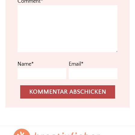
Comment*
Name*
Email*
Footer