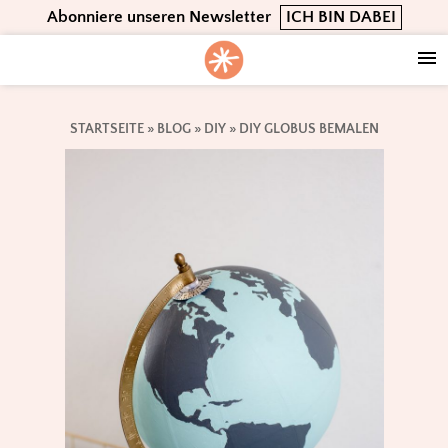
Skip
Skip
Skip
Abonniere unseren Newsletter
ICH BIN DABEI
to
to
to
primary
main
footer
navigation
content
STARTSEITE
»
BLOG
»
DIY
»
DIY GLOBUS BEMALEN