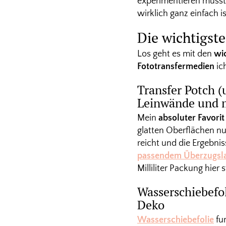
experimentieren mussten
wirklich ganz einfach is
Die wichtigste
Los geht es mit den
wic
Fototransfermedien
ich
Transfer Potch (
Leinwände und 
Mein
absoluter Favori
glatten Oberflächen n
reicht und die Ergebni
passendem Überzugsl
Milliliter Packung hier
Wasserschiebefol
Deko
Wasserschiebefolie
fu