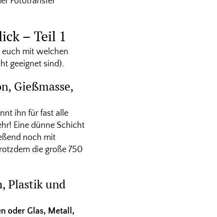
der Fototransfer
ick – Teil 1
e euch mit welchen
ht geeignet sind).
on, Gießmasse,
önnt ihn für fast alle
r! Eine dünne Schicht
ießend noch mit
 trotzdem die große 750
, Plastik und
n oder Glas, Metall,