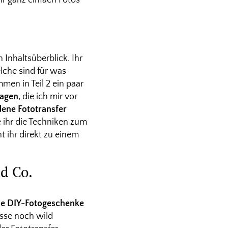
hr ganz einfach Fotos
n Inhaltsüberblick. Ihr
lche sind für was
en in Teil 2 ein paar
ragen
, die ich mir vor
dene Fototransfer
e ihr die Techniken zum
t ihr direkt zu einem
d Co.
che DIY-Fotogeschenke
isse noch wild