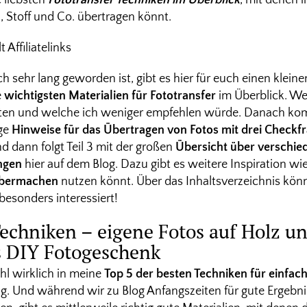
e liebsten
Fototransfer Techniken im Überblick
, mit denen i
, Stoff und Co. übertragen könnt.
Affiliatelinks
ch sehr lang geworden ist, gibt es hier für euch einen kleine
e
wichtigsten Materialien für Fototransfer
im Überblick. We
iten und welche ich weniger empfehlen würde. Danach komm
ige
Hinweise für das Übertragen von Fotos mit drei Checkf
nd dann folgt Teil 3 mit der großen
Übersicht über verschie
ngen
hier auf dem Blog. Dazu gibt es weitere Inspiration wi
lbermachen
nutzen könnt. Über das Inhaltsverzeichnis könn
 besonders interessiert!
Techniken – eigene Fotos auf Holz un
s DIY Fotogeschenk
hl wirklich in meine
Top 5 der besten Techniken für einfa
g. Und während wir zu Blog Anfangszeiten für gute Ergebn