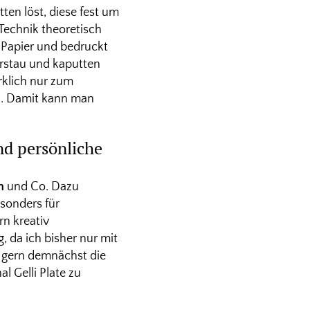
ten löst, diese fest um
 Technik theoretisch
 Papier und bedruckt
erstau und kaputten
rklich nur zum
nd. Damit kann man
und persönliche
n
und Co. Dazu
esonders für
rn kreativ
g, da ich bisher nur mit
r gern demnächst die
l Gelli Plate zu