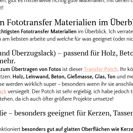
, gibt es mittlerweile richtig gute Materialien, mit denen 
t!
n Fototransfer Materialien im Überbl
htigsten Fototransfer Materialien
im Überblick. Ich verrat
 am liebsten arbeite und welche für was geeignet (oder nic
und Überzugslack) – passend für Holz, Bet
mehr.
t zum Übertragen von Fotos
ist dieser
Transfer Potch
. Ihr k
utzen:
Holz, Leinwand, Beton, Gießmasse, Glas, Ton
und meh
sse werden wirklich super – besonders wenn ihr sie anschl
ack
versiegelt. Der Potch ist sehr ergiebig, ich habe jedoch
 stehen, da ich auch öfter größere Projekte umsetze!
ie – besonders geeignet für Kerzen, Tassen
nktioniert
besonders gut auf glatten Oberflächen wie Kerze