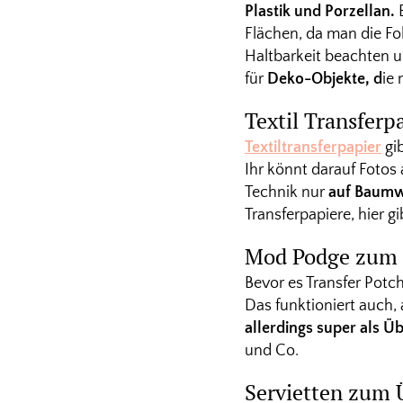
Plastik und Porzellan.
B
Flächen, da man die Fo
Haltbarkeit beachten u
für
Deko-Objekte, d
ie
Textil Transferp
Textiltransferpapier
gib
Ihr könnt darauf Fotos
Technik nur
auf Baumw
Transferpapiere, hier g
Mod Podge zum 
Bevor es Transfer Potc
Das funktioniert auch, 
allerdings super als Ü
und Co.
Servietten zum 