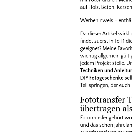
mit Fototransfer! Mein
auf Holz, Beton, Kerzen
Werbehinweis – enthält 
Da dieser Artikel wirkli
findet zuerst in Teil 1 di
geeignet? Meine Favor
wichtig allgemein gült
jedem Projekt stelle. U
Techniken und Anleitu
DIY Fotogeschenke
se
Teil springen, der euch
Fototransfer 
übertragen al
Fototransfer gehört wo
und das schon jahrelan