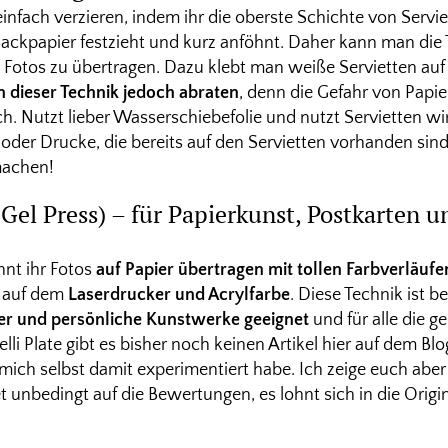
infach verzieren, indem ihr die oberste Schichte von Serviet
 Backpapier festzieht und kurz anföhnt. Daher kann man die
Fotos zu übertragen. Dazu klebt man weiße Servietten auf
 dieser Technik jedoch abraten
, denn die Gefahr von Papi
ch. Nutzt lieber Wasserschiebefolie und nutzt Servietten wi
oder Drucke, die bereits auf den Servietten vorhanden si
machen!
r Gel Press) – für Papierkunst, Postkarten 
nt ihr Fotos
auf Papier übertragen mit tollen Farbverläufe
e auf dem
Laserdrucker und Acrylfarbe
. Diese Technik ist b
er und persönliche Kunstwerke geeignet
und für alle die ge
lli Plate gibt es bisher noch keinen Artikel hier auf dem Blo
 mich selbst damit experimentiert habe. Ich zeige euch abe
t unbedingt auf die Bewertungen, es lohnt sich in die Origina