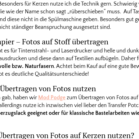
esonders für Kerzen nutze ich die Technik gern. Schwierig 
lie wie der Name schon sagt „rüberschieben“ muss. Auf Tass
nd diese nicht in die Spülmaschine geben. Besonders gut ge
 nicht ständiger Beanspruchung ausgesetzt sind.
apier – Fotos auf Stoff übertragen
t es für Tintenstrahl- und Laserdrucker und helle und dun
 ausdrucken und diese dann auf Textilien aufbügeln. Daher f
olle bzw. Naturfasern
. Achtet beim Kauf auf eine gute Be
ibt es deutliche Qualitätsunterschiede!
Übertragen von Fotos nutzen
h gab, haben wir
Mod Podge
zum Übertragen von Fotos auf 
allerdings nutze ich inzwischen viel lieber den Transfer Pot
berzugslack geeignet oder für klassische Bastelarbeiten wie
Übertragen von Fotos auf Kerzen nutzen?