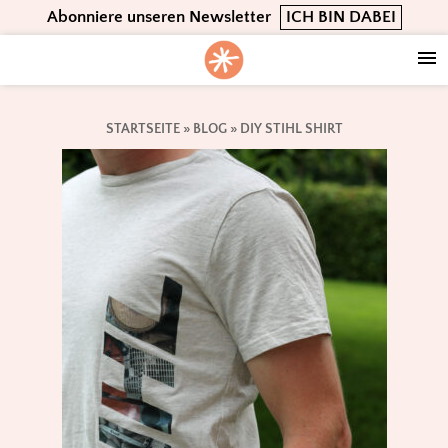
Skip
Skip
Skip
Abonniere unseren Newsletter
ICH BIN DABEI
to
to
to
primary
main
footer
navigation
content
STARTSEITE
»
BLOG
»
DIY STIHL SHIRT