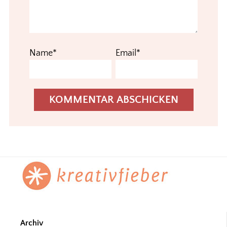
Name*
Email*
Footer
Archiv