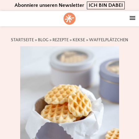
Skip
Skip
Skip
Abonniere unseren Newsletter
ICH BIN DABEI
to
to
to
primary
main
footer
navigation
content
STARTSEITE
»
BLOG
»
REZEPTE
»
KEKSE
»
WAFFELPLÄTZCHEN