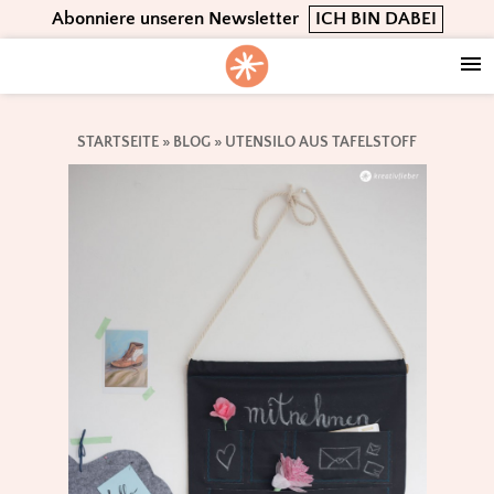
Skip
Skip
Skip
Abonniere unseren Newsletter
ICH BIN DABEI
to
to
to
primary
main
footer
navigation
content
STARTSEITE
»
BLOG
»
UTENSILO AUS TAFELSTOFF