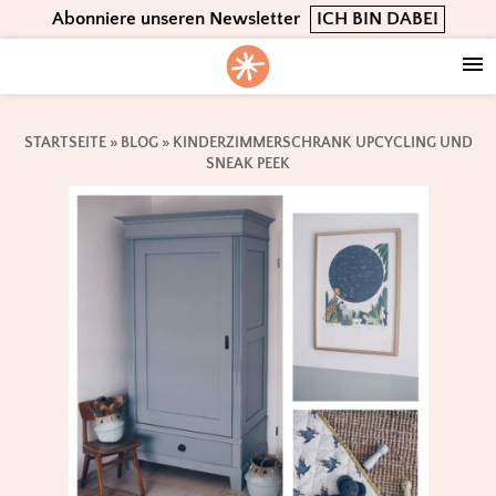
Skip
Skip
Skip
Abonniere unseren Newsletter
ICH BIN DABEI
to
to
to
primary
main
footer
navigation
content
STARTSEITE
»
BLOG
»
KINDERZIMMERSCHRANK UPCYCLING UND
SNEAK PEEK