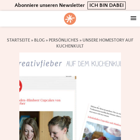
Skip
Skip
Skip
Abonniere unseren Newsletter
ICH BIN DABEI
to
to
to
primary
main
footer
navigation
content
STARTSEITE
»
BLOG
»
PERSÖNLICHES
»
UNSERE HOMESTORY AUF
KUCHENKULT