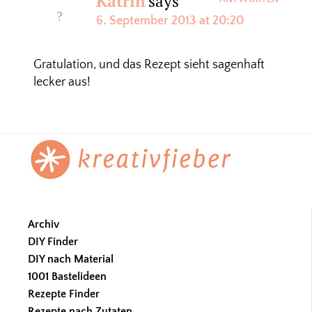
Katrin
says
6. September 2013 at 20:20
Gratulation, und das Rezept sieht sagenhaft
lecker aus!
Footer
Archiv
DIY Finder
DIY nach Material
1001 Bastelideen
Rezepte Finder
Rezepte nach Zutaten