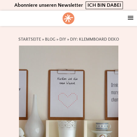
Skip
Skip
Skip
Abonniere unseren Newsletter
ICH BIN DABEI
to
to
to
primary
main
footer
navigation
content
STARTSEITE
»
BLOG
»
DIY
»
DIY: KLEMMBOARD DEKO