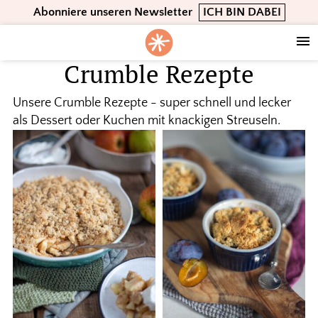
Skip
Skip
Skip
Abonniere unseren Newsletter
ICH BIN DABEI
to
to
to
primary
main
footer
navigation
content
Crumble Rezepte
Unsere Crumble Rezepte - super schnell und lecker
als Dessert oder Kuchen mit knackigen Streuseln.