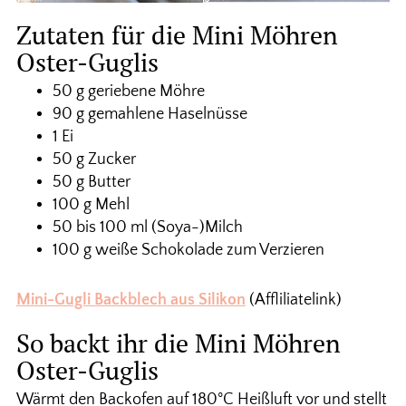
Zutaten für die Mini Möhren
Oster-Guglis
50 g geriebene Möhre
90 g gemahlene Haselnüsse
1 Ei
50 g Zucker
50 g Butter
100 g Mehl
50 bis 100 ml (Soya-)Milch
100 g weiße Schokolade zum Verzieren
Mini-Gugli Backblech aus Silikon
(Affliliatelink)
So backt ihr die Mini Möhren
Oster-Guglis
Wärmt den Backofen auf 180°C Heißluft vor und stellt