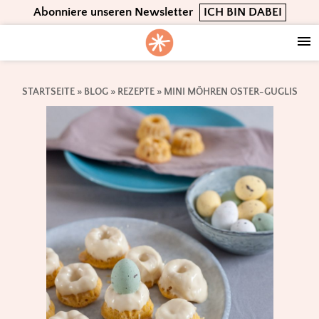
Skip
Skip
Skip
Abonniere unseren Newsletter
ICH BIN DABEI
to
to
to
primary
main
footer
navigation
content
STARTSEITE
»
BLOG
»
REZEPTE
»
MINI MÖHREN OSTER-GUGLIS