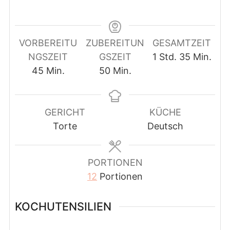
VORBEREITU
ZUBEREITUN
GESAMTZEIT
Stunde
Minuten
NGSZEIT
GSZEIT
1
Std.
35
Min.
Minuten
Minuten
45
Min.
50
Min.
GERICHT
KÜCHE
Torte
Deutsch
PORTIONEN
12
Portionen
KOCHUTENSILIEN