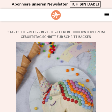
Skip
Skip
Skip
Abonniere unseren Newsletter
ICH BIN DABEI
to
to
to
primary
main
footer
navigation
content
STARTSEITE
»
BLOG
»
REZEPTE
»
LECKERE EINHORNTORTE ZUM
GEBURTSTAG SCHRITT FÜR SCHRITT BACKEN