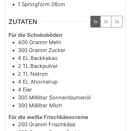
1 Springform 26cm
ZUTATEN
1x
2x
3x
Für die Schokoböden
400
Gramm
Mehl
300
Gramm
Zucker
4
EL
Backkakao
2
TL
Backpulver
2
TL
Natron
4
EL
Ahornsirup
4
Eier
300
Milliliter
Sonnenblumenöl
300
Milliliter
Milch
Für die weiße Frischkäsecreme
200
Gramm
Frischkäse