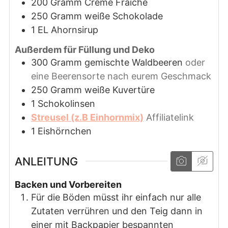
200
Gramm
Creme Fraiche
250
Gramm
weiße Schokolade
1
EL
Ahornsirup
Außerdem für Füllung und Deko
300
Gramm
gemischte Waldbeeren
oder
eine Beerensorte nach eurem Geschmack
250
Gramm
weiße Kuvertüre
1
Schokolinsen
Streusel (z.B Einhornmix)
Affiliatelink
1
Eishörnchen
ANLEITUNG
Backen und Vorbereiten
Für die Böden müsst ihr einfach nur alle
Zutaten verrühren und den Teig dann in
einer mit Backpapier bespannten