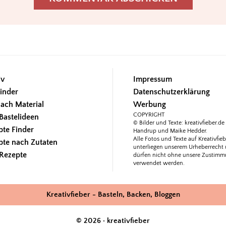
iv
Impressum
inder
Datenschutzerklärung
ach Material
Werbung
COPYRIGHT
Bastelideen
© Bilder und Texte: kreativfieber.de 
pte Finder
Handrup und Maike Hedder.
Alle Fotos und Texte auf Kreativfieb
pte nach Zutaten
unterliegen unserem Urheberrecht
 Rezepte
dürfen nicht ohne unsere Zustim
verwendet werden.
Kreativfieber - Basteln, Backen, Bloggen
© 2026 · kreativfieber