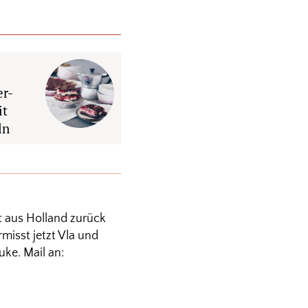
r-
it
ln
t aus Holland zurück
isst jetzt Vla und
uke. Mail an: