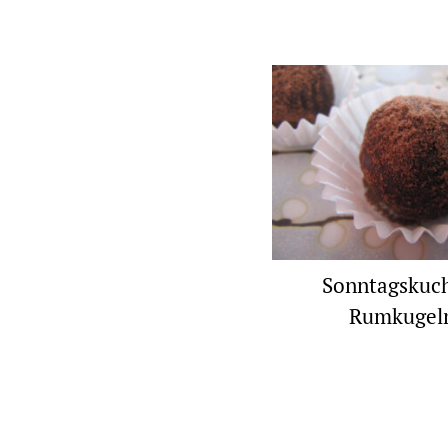
Sonntagskuc
Rumkugel