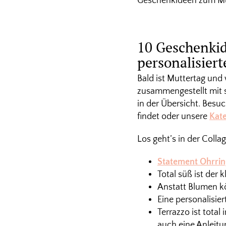
Geschenkideen zum Mu
10 Geschenkid
personalisier
Bald ist Muttertag und
zusammengestellt mit s
in der Übersicht. Besu
findet oder unsere
Kat
Los geht’s in der Colla
Statement Ohrri
Total süß ist der 
Anstatt Blumen k
Eine personalisier
Terrazzo ist total
auch eine Anleit