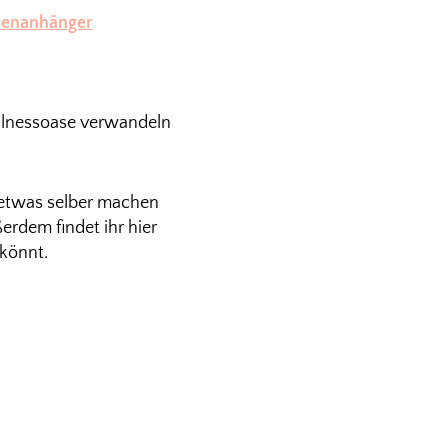
tenanhänger
llnessoase verwandeln
r etwas selber machen
ßerdem findet ihr hier
 könnt.