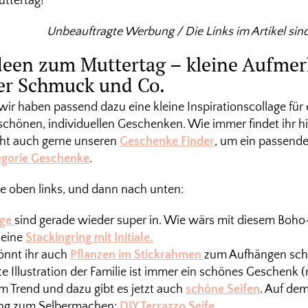
ttertag!
Unbeauftragte Werbung / Die Links im Artikel sind 
een zum Muttertag – kleine Aufmer
ter Schmuck und Co.
 wir haben passend dazu eine kleine Inspirationscollage für
chönen, individuellen Geschenken. Wie immer findet ihr hi
cht auch gerne unseren
Geschenke Finder
, um ein passend
egorie Geschenke
.
ge oben links, und dann nach unten:
nge
sind gerade wieder super in. Wie wärs mit diesem Boh
kleine
Stackingring mit Initiale.
önnt ihr auch
Pflanzen im Stickrahmen
zum Aufhängen sch
te Illustration der Familie ist immer ein schönes Geschenk 
 im Trend und dazu gibt es jetzt auch
schöne Seifen
. Auf de
ung zum Selbermachen:
DIY Terrazzo Seife
.