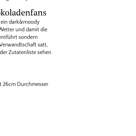
okoladenfans
d ein dark&moody
Wetter und damit die
entführt sondern
 Verwandtschaft satt,
der Zutatenliste sehen
mit 26cm Durchmesser