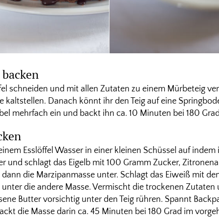
 backen
rfel schneiden und mit allen Zutaten zu einem Mürbeteig ve
 kaltstellen. Danach könnt ihr den Teig auf eine Springbod
abel mehrfach ein und backt ihn ca. 10 Minuten bei 180 Grad
cken
inem Esslöffel Wasser in einer kleinen Schüssel auf indem 
Eier und schlagt das Eigelb mit 100 Gramm Zucker, Zitronen
dann die Marzipanmasse unter. Schlagt das Eiweiß mit dem
g unter die andere Masse. Vermischt die trockenen Zutaten u
sene Butter vorsichtig unter den Teig rühren. Spannt Backp
ackt die Masse darin ca. 45 Minuten bei 180 Grad im vorge