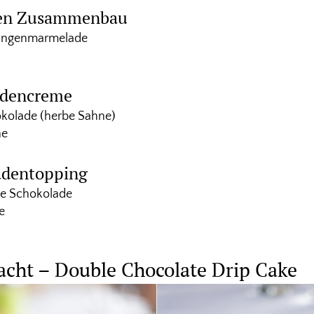
den Zusammenbau
rangenmarmelade
adencreme
olade (herbe Sahne)
ne
adentopping
e Schokolade
e
acht – Double Chocolate Drip Cake