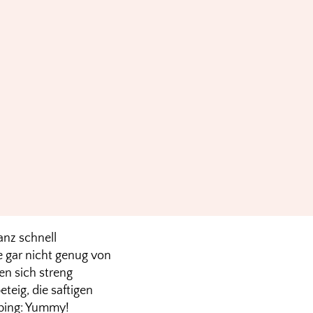
nz schnell
ie gar nicht genug von
n sich streng
ig, die saftigen
ping: Yummy!