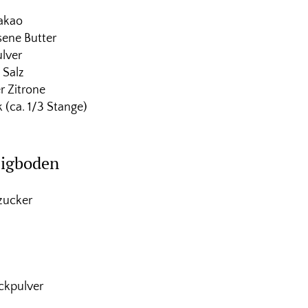
akao
ene Butter
ulver
 Salz
r Zitrone
 (ca. 1/3 Stange)
eigboden
zucker
ckpulver