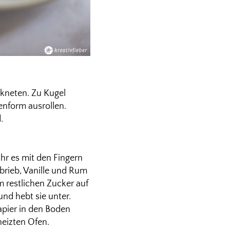
rkneten. Zu Kugel
enform ausrollen.
.
ihr es mit den Fingern
abrieb, Vanille und Rum
 restlichen Zucker auf
nd hebt sie unter.
apier in den Boden
heizten Ofen.