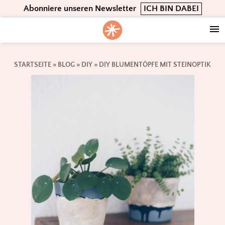
Skip
Skip
Skip
Abonniere unseren Newsletter
ICH BIN DABEI
to
to
to
primary
main
footer
navigation
content
STARTSEITE
»
BLOG
»
DIY
»
DIY BLUMENTÖPFE MIT STEINOPTIK