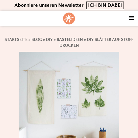
Skip
Skip
Skip
Abonniere unseren Newsletter
ICH BIN DABEI
to
to
to
primary
main
footer
navigation
content
STARTSEITE
»
BLOG
»
DIY
»
BASTELIDEEN
»
DIY BLÄTTER AUF STOFF
DRUCKEN