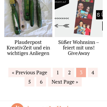
Plauderpost
Süßer Wohnsinn –
KreativZeit und ein
feiert mit uns!
wichtiges Anliegen
GiveAway
Go
Page
Page
Page
Page
«
Previous Page
1
2
3
4
to
Page
Page
Go
5
6
Next Page »
to
Footer