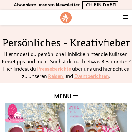
Skip
Skip
Skip
Abonniere unseren Newsletter
ICH BIN DABEI
to
to
to
primary
main
footer
navigation
content
Persönliches - Kreativfieber
Hier findest du persönliche Einblicke hinter die Kulissen,
Reisetipps und mehr. Suchst du nach etwas Bestimmten?
Hier findest du
Presseberichte
über uns und hier geht es
zu unseren
Reisen
und
Eventberichten
.
MENU