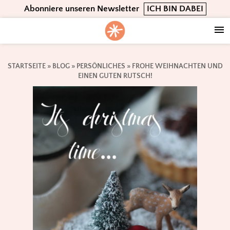
Skip
Skip
Skip
Abonniere unseren Newsletter
ICH BIN DABEI
to
to
to
primary
main
footer
navigation
content
STARTSEITE
»
BLOG
»
PERSÖNLICHES
»
FROHE WEIHNACHTEN UND
EINEN GUTEN RUTSCH!