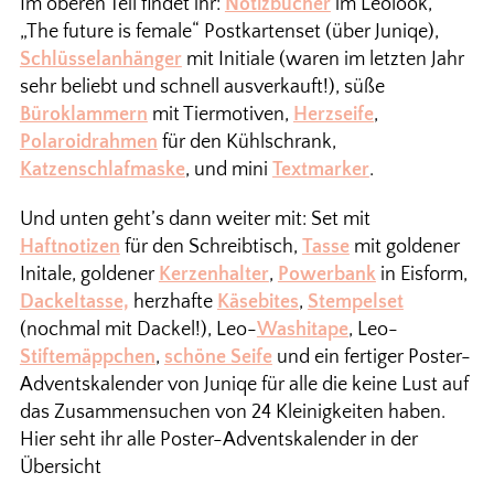
Im oberen Teil findet ihr:
Notizbücher
im Leolook,
„The future is female“ Postkartenset (über Juniqe),
Schlüsselanhänger
mit Initiale (waren im letzten Jahr
sehr beliebt und schnell ausverkauft!), süße
Büroklammern
mit Tiermotiven,
Herzseife
,
Polaroidrahmen
für den Kühlschrank,
Katzenschlafmaske
, und mini
Textmarker
.
Und unten geht’s dann weiter mit: Set mit
Haftnotizen
für den Schreibtisch,
Tasse
mit goldener
Initale, goldener
Kerzenhalter
,
Powerbank
in Eisform,
Dackeltasse,
herzhafte
Käsebites
,
Stempelset
(nochmal mit Dackel!), Leo-
Washitape
, Leo-
Stiftemäppchen
,
schöne Seife
und ein fertiger Poster-
Adventskalender von Juniqe für alle die keine Lust auf
das Zusammensuchen von 24 Kleinigkeiten haben.
Hier seht ihr alle Poster-Adventskalender in der
Übersicht