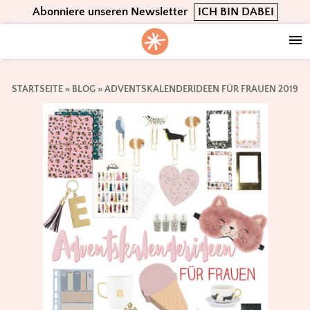
Skip
Skip
Skip
Abonniere unseren Newsletter
ICH BIN DABEI
to
to
to
primary
main
footer
navigation
content
STARTSEITE
»
BLOG
»
ADVENTSKALENDERIDEEN FÜR FRAUEN 2019