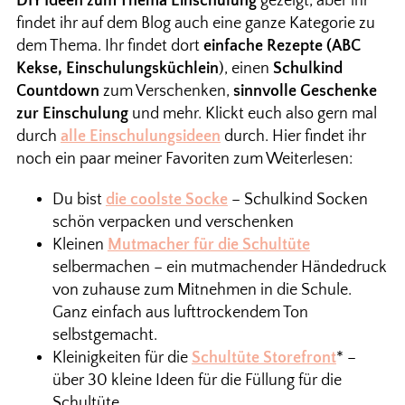
DIY Ideen zum Thema Einschulung
gezeigt, aber ihr
findet ihr auf dem Blog auch eine ganze Kategorie zu
dem Thema. Ihr findet dort
einfache Rezepte (ABC
Kekse, Einschulungsküchlein
), einen
Schulkind
Countdown
zum Verschenken,
sinnvolle Geschenke
zur Einschulung
und mehr. Klickt euch also gern mal
durch
alle Einschulungsideen
durch. Hier findet ihr
noch ein paar meiner Favoriten zum Weiterlesen:
Du bist
die coolste Socke
– Schulkind Socken
schön verpacken und verschenken
Kleinen
Mutmacher für die Schultüte
selbermachen – ein mutmachender Händedruck
von zuhause zum Mitnehmen in die Schule.
Ganz einfach aus lufttrockendem Ton
selbstgemacht.
Kleinigkeiten für die
Schultüte Storefront
* –
über 30 kleine Ideen für die Füllung für die
Schultüte.