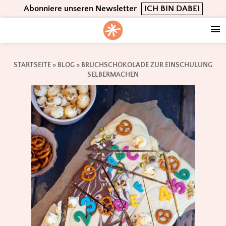
Skip
Skip
Skip
Abonniere unseren Newsletter
ICH BIN DABEI
to
to
to
primary
main
footer
navigation
content
STARTSEITE
»
BLOG
»
BRUCHSCHOKOLADE ZUR EINSCHULUNG
SELBERMACHEN