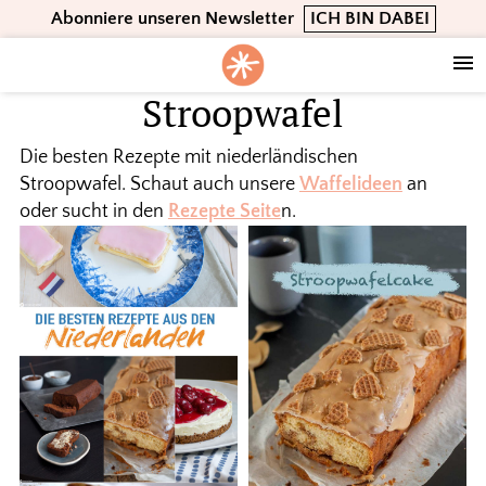
Skip
Skip
Skip
Abonniere unseren Newsletter
ICH BIN DABEI
to
to
to
primary
main
footer
navigation
content
Stroopwafel
Die besten Rezepte mit niederländischen
Stroopwafel. Schaut auch unsere
Waffelideen
an
oder sucht in den
Rezepte Seite
n.