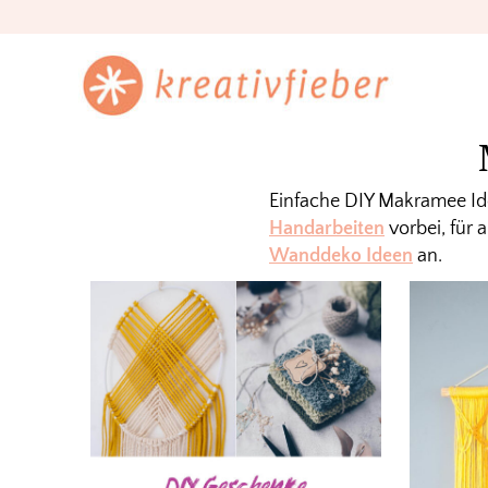
Skip
Skip
Skip
to
to
to
primary
main
footer
kreativfieber
navigation
content
Einfache DIY Makramee Ide
Handarbeiten
vorbei, für 
Wanddeko Ideen
an.