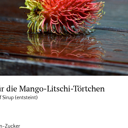
ür die Mango-Litschi-Törtchen
f Sirup (entsteint)
in-Zucker