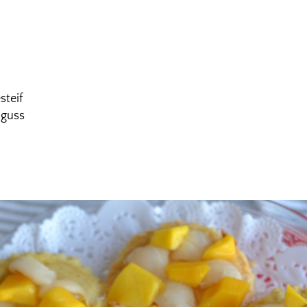
steif
nguss