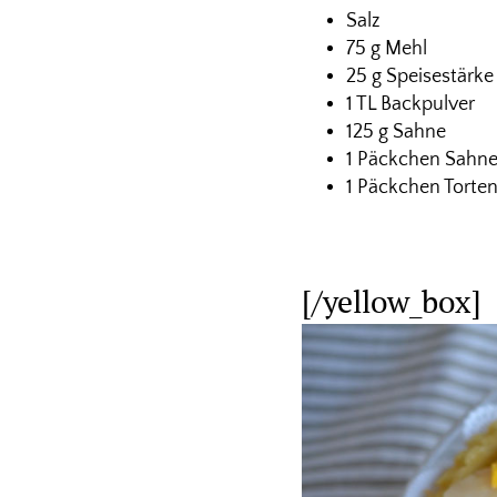
Salz
75 g Mehl
25 g Speisestärke
1 TL Backpulver
125 g Sahne
1 Päckchen Sahne
1 Päckchen Torte
[/yellow_box]