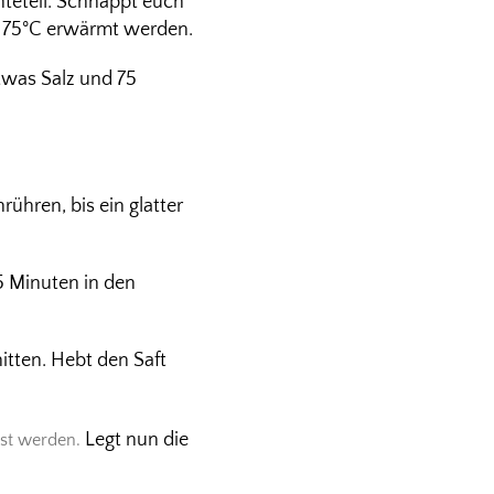
teteil. Schnappt euch
a 175°C erwärmt werden.
etwas Salz und 75
rühren, bis ein glatter
5 Minuten in den
itten. Hebt den Saft
Legt nun die
öst werden.