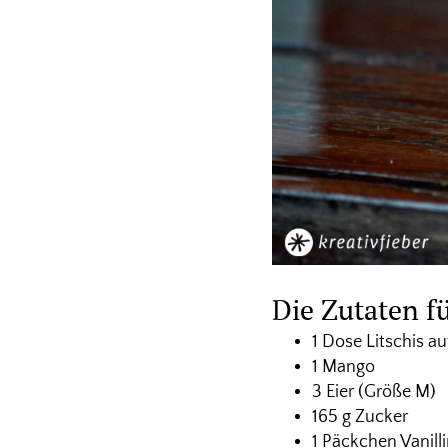
Die Zutaten f
1 Dose Litschis au
1 Mango
3 Eier (Größe M)
165 g Zucker
1 Päckchen Vanill