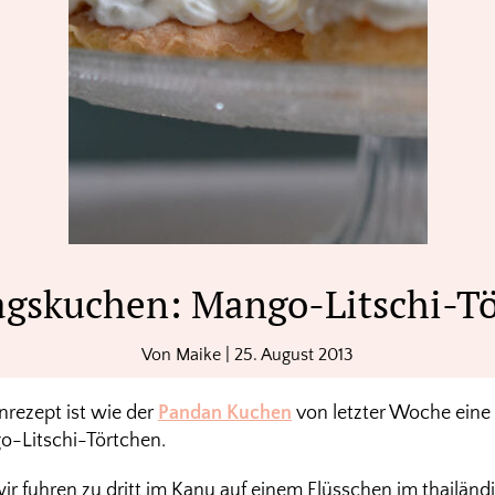
gskuchen: Mango-Litschi-T
Von
Maike
|
25. August 2013
rezept ist wie der
Pandan Kuchen
von letzter Woche eine 
o-Litschi-Törtchen.
wir fuhren zu dritt im Kanu auf einem Flüsschen im thailän