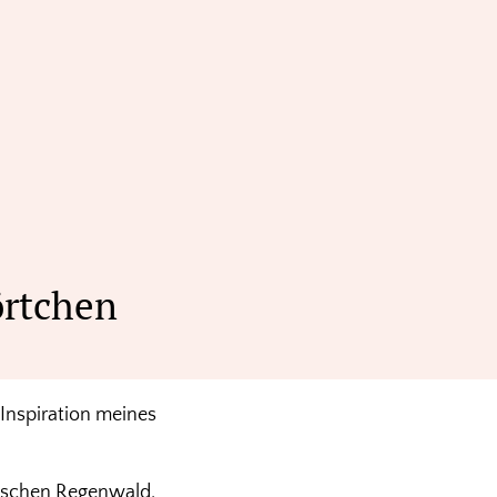
örtchen
Inspiration meines
dischen Regenwald.