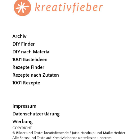
Footer
Archiv
DIY Finder
DIY nach Material
1001 Bastelideen
Rezepte Finder
Rezepte nach Zutaten
1001 Rezepte
Impressum
Datenschutzerklärung
Werbung
COPYRIGHT
© Bilder und Texte: kreativfieber.de / Jutta Handrup und Maike Hedder.
Alle Fotos und Texte auf Kreativfieber.de unterliegen unserem