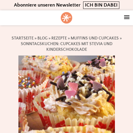
Skip
Skip
Skip
Abonniere unseren Newsletter
ICH BIN DABEI
to
to
to
primary
main
footer
navigation
content
STARTSEITE
»
BLOG
»
REZEPTE
»
MUFFINS UND CUPCAKES
»
SONNTAGSKUCHEN: CUPCAKES MIT STEVIA UND
KINDERSCHOKOLADE