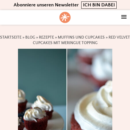
Skip
Skip
Skip
Abonniere unseren Newsletter
ICH BIN DABEI
to
to
to
primary
main
footer
navigation
content
STARTSEITE
»
BLOG
»
REZEPTE
»
MUFFINS UND CUPCAKES
»
RED VELVET
CUPCAKES MIT MERINGUE TOPPING