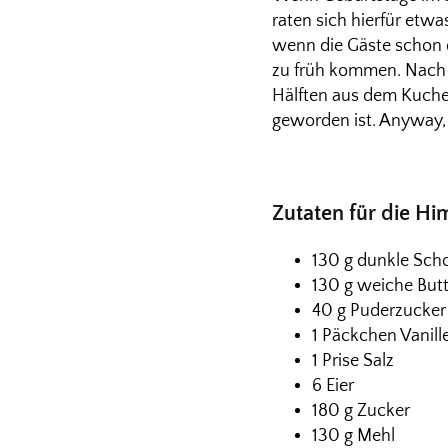
raten sich hierfür etw
wenn die Gäste schon d
zu früh kommen. Nach e
Hälften aus dem Kuche
geworden ist. Anyway, 
Zutaten für die H
130 g dunkle Sch
130 g weiche Butt
40 g Puderzucker
1 Päckchen Vanill
1 Prise Salz
6 Eier
180 g Zucker
130 g Mehl