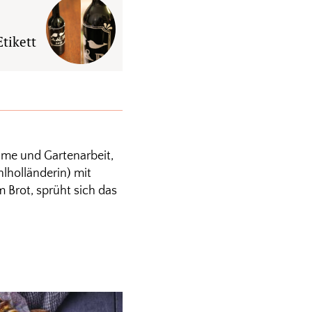
tikett
lme und Gartenarbeit,
lholländerin) mit
 Brot, sprüht sich das