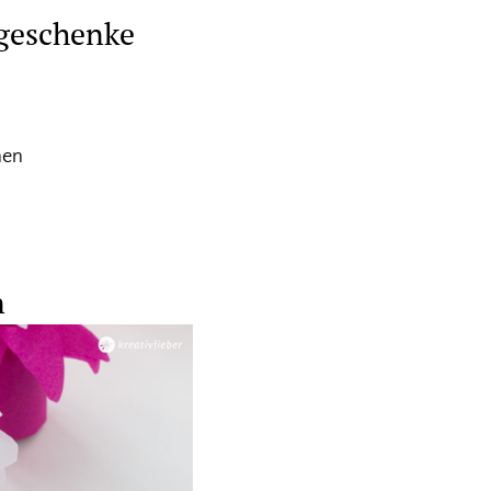
tgeschenke
nen
n