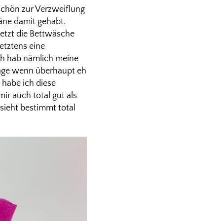
schön zur Verzweiflung
läne damit gehabt.
jetzt die Bettwäsche
etztens eine
Ich hab nämlich meine
rage wenn überhaupt eh
 habe ich diese
r auch total gut als
sieht bestimmt total