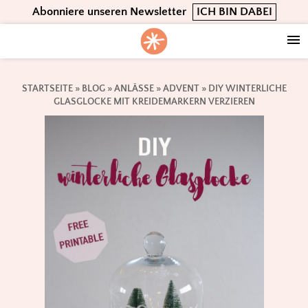
Skip
Skip
Skip
Abonniere unseren Newsletter
ICH BIN DABEI
to
to
to
primary
main
footer
navigation
content
STARTSEITE
»
BLOG
»
ANLÄSSE
»
ADVENT
»
DIY WINTERLICHE
GLASGLOCKE MIT KREIDEMARKERN VERZIEREN