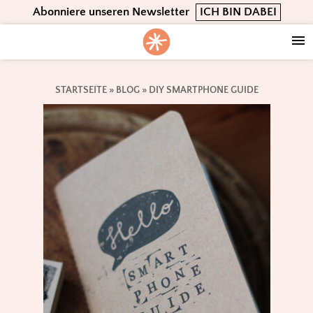
Skip
Skip
Skip
Abonniere unseren Newsletter
ICH BIN DABEI
to
to
to
primary
main
footer
navigation
content
STARTSEITE
»
BLOG
»
DIY SMARTPHONE GUIDE