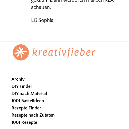
gekauft. Dann werde ich mal bei IKEA
schauen.
LG Sophia
Footer
Archiv
DIY Finder
DIY nach Material
1001 Bastelideen
Rezepte Finder
Rezepte nach Zutaten
1001 Rezepte