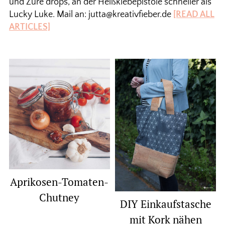
und Zure drops, an der Heißklebepistole schneller als
Lucky Luke. Mail an: jutta@kreativfieber.de
[READ ALL
ARTICLES]
Aprikosen-Tomaten-
Chutney
DIY Einkaufstasche
mit Kork nähen