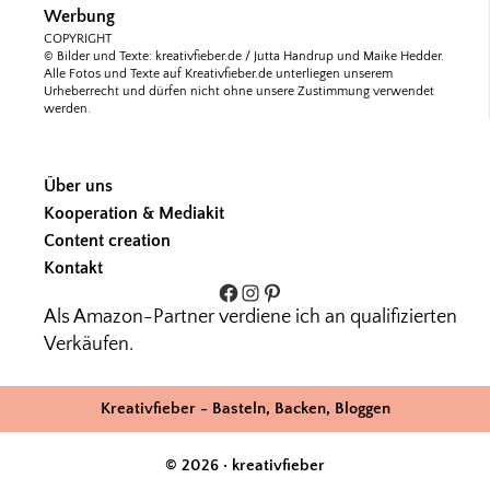
Werbung
COPYRIGHT
© Bilder und Texte: kreativfieber.de / Jutta Handrup und Maike Hedder.
Alle Fotos und Texte auf Kreativfieber.de unterliegen unserem
Urheberrecht und dürfen nicht ohne unsere Zustimmung verwendet
werden.
Über uns
Kooperation & Mediakit
Content creation
Kontakt
Facebook
Instagram
Pinterest
Als Amazon-Partner verdiene ich an qualifizierten
Verkäufen.
Kreativfieber - Basteln, Backen, Bloggen
© 2026 · kreativfieber