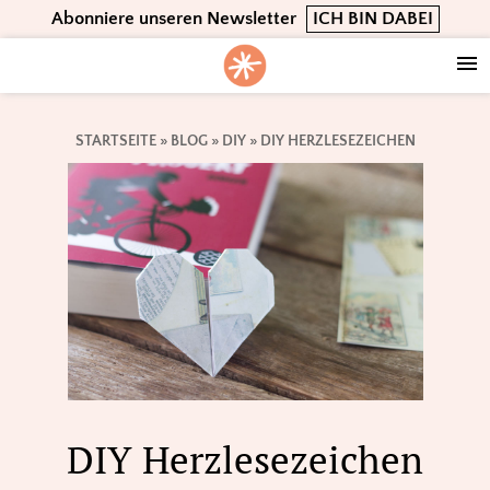
Skip
Skip
Skip
Abonniere unseren Newsletter
ICH BIN DABEI
to
to
to
primary
main
footer
navigation
content
STARTSEITE
»
BLOG
»
DIY
»
DIY HERZLESEZEICHEN
DIY Herzlesezeichen