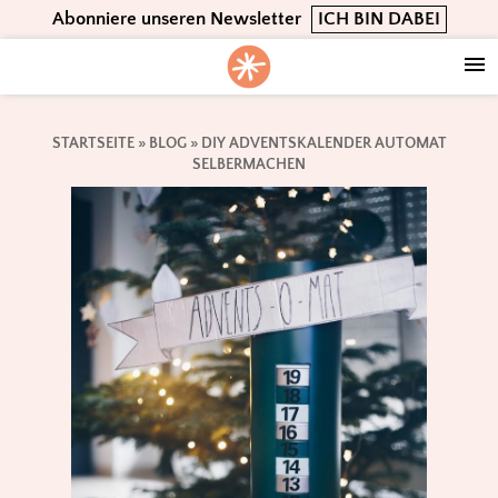
Skip
Skip
Skip
Abonniere unseren Newsletter
ICH BIN DABEI
to
to
to
primary
main
footer
navigation
content
STARTSEITE
»
BLOG
»
DIY ADVENTSKALENDER AUTOMAT
SELBERMACHEN