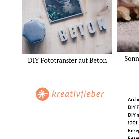
Sonn
DIY Fototransfer auf Beton
Footer
Arch
DIY F
DIY n
1001 
Reze
Reze