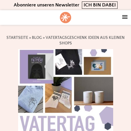
Skip
Skip
Skip
Abonniere unseren Newsletter
ICH BIN DABEI
to
to
to
primary
main
footer
navigation
content
STARTSEITE
»
BLOG
»
VATERTAGSGESCHENK IDEEN AUS KLEINEN
SHOPS