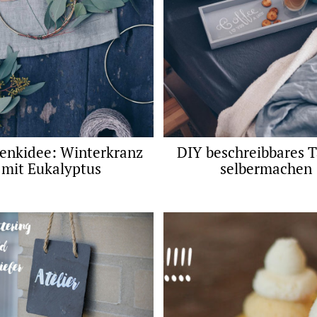
enkidee: Winterkranz
DIY beschreibbares T
mit Eukalyptus
selbermachen