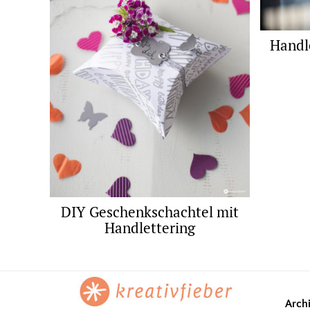
Handle
DIY Geschenkschachtel mit
Handlettering
Footer
Arch