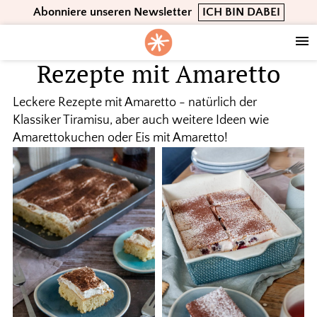
Skip
Skip
Skip
Abonniere unseren Newsletter
ICH BIN DABEI
to
to
to
primary
main
footer
navigation
content
Rezepte mit Amaretto
Leckere Rezepte mit Amaretto - natürlich der
Klassiker Tiramisu, aber auch weitere Ideen wie
Amarettokuchen oder Eis mit Amaretto!