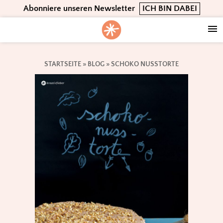
Skip
Skip
Skip
Abonniere unseren Newsletter
ICH BIN DABEI
to
to
to
primary
main
footer
navigation
content
STARTSEITE
»
BLOG
»
SCHOKO NUSSTORTE