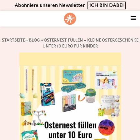
Skip
Skip
Skip
Abonniere unseren Newsletter
ICH BIN DABEI
to
to
to
primary
main
footer
navigation
content
STARTSEITE
»
BLOG
»
OSTERNEST FÜLLEN – KLEINE OSTERGESCHENKE
UNTER 10 EURO FÜR KINDER