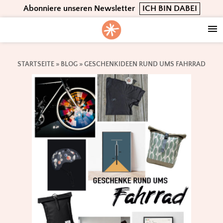
Skip
Skip
Skip
Abonniere unseren Newsletter
ICH BIN DABEI
to
to
to
primary
main
footer
navigation
content
STARTSEITE
»
BLOG
»
GESCHENKIDEEN RUND UMS FAHRRAD