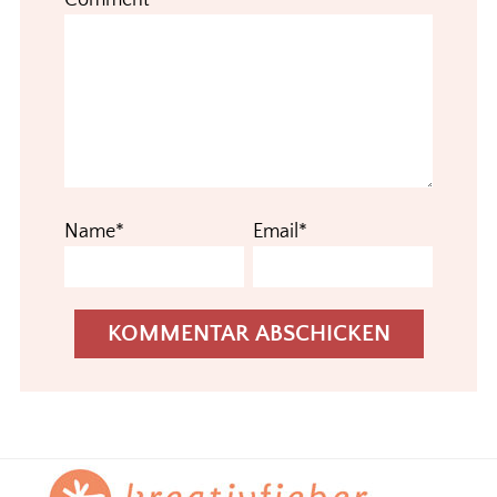
Comment*
Name*
Email*
Footer