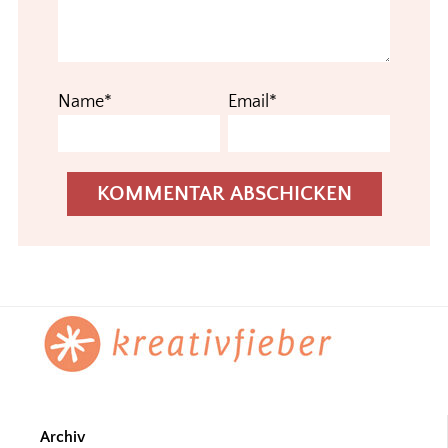
Name*
Email*
Footer
Archiv