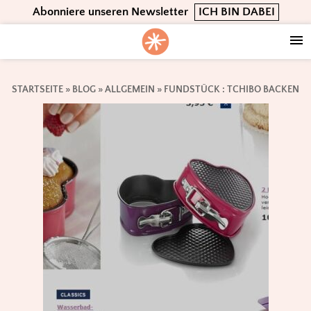
Skip
Skip
Skip
Abonniere unseren Newsletter
ICH BIN DABEI
to
to
to
primary
main
footer
navigation
content
STARTSEITE
»
BLOG
»
ALLGEMEIN
»
FUNDSTÜCK : TCHIBO BACKEN